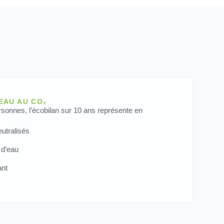
EAU AU CO₂
rsonnes, l’écobilan sur 10 ans représente en
utralisés
 d’eau
ant