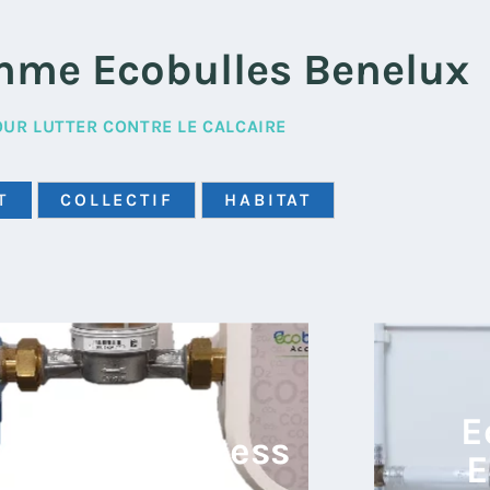
mme Ecobulles Benelux
OUR LUTTER CONTRE LE CALCAIRE
T
COLLECTIF
HABITAT
E
cobulles Access
E