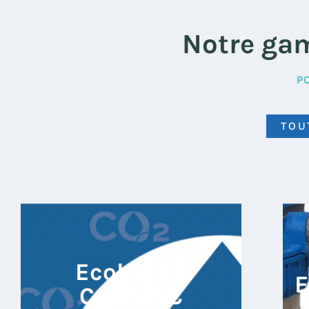
Notre ga
P
TOU
Ecobulles
E
CO2CALC