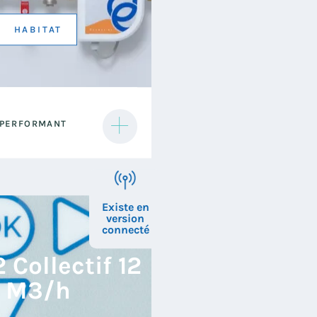
HABITAT
 Essentiel a une
 PERFORMANT
 robuste qui garantit une
à toute épreuve, vous
si une solution anticalcaire
érenne.
Existe en
version
connecté
 Collectif 12
M3/h