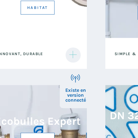
HABITAT
’Ecobulles Access a les mêmes
L’Ecobulles
INNOVANT, DURABLE
SIMPLE &
ualités que le CO2Calc et a en plus
conception
n filtre 20 microns qui garantit une
durabilité 
au parfaitement traitée & filtrée
offrant ain
fiable et p
Existe en
version
connecté
DN 32
cobulles Expert