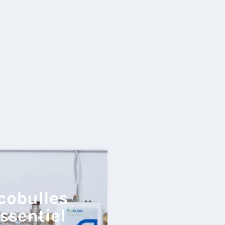
cobulles
ssentiel