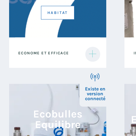
HABITAT
l’Ecobulles CO2CALC est le parfait
L
ECONOME ET EFFICACE
pour respecter le budget et garantie
q
une eau parfaitement traitée.
u
e
Existe en
version
connecté
Ecobulles
E
Equilibre