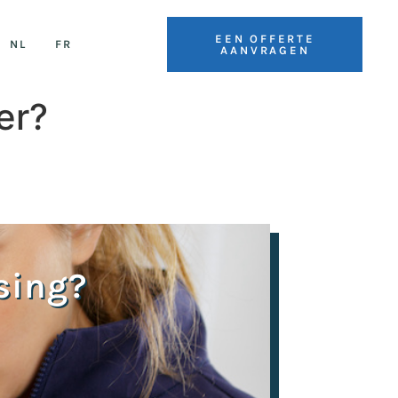
EEN OFFERTE
NL
FR
AANVRAGEN
er?
sing?